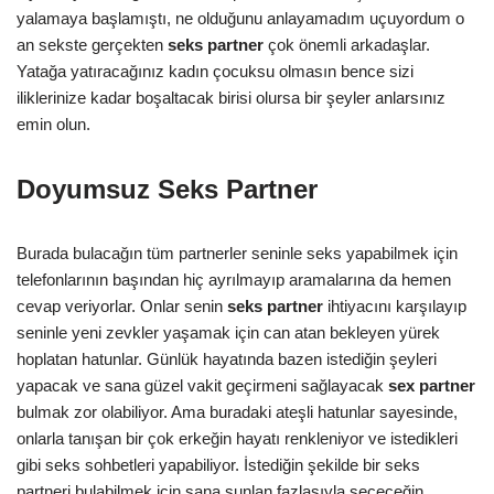
yalamaya başlamıştı, ne olduğunu anlayamadım uçuyordum o
an sekste gerçekten
seks partner
çok önemli arkadaşlar.
Yatağa yatıracağınız kadın çocuksu olmasın bence sizi
iliklerinize kadar boşaltacak birisi olursa bir şeyler anlarsınız
emin olun.
Doyumsuz Seks Partner
Burada bulacağın tüm partnerler seninle seks yapabilmek için
telefonlarının başından hiç ayrılmayıp aramalarına da hemen
cevap veriyorlar. Onlar senin
seks partner
ihtiyacını karşılayıp
seninle yeni zevkler yaşamak için can atan bekleyen yürek
hoplatan hatunlar. Günlük hayatında bazen istediğin şeyleri
yapacak ve sana güzel vakit geçirmeni sağlayacak
sex partner
bulmak zor olabiliyor. Ama buradaki ateşli hatunlar sayesinde,
onlarla tanışan bir çok erkeğin hayatı renkleniyor ve istedikleri
gibi seks sohbetleri yapabiliyor. İstediğin şekilde bir seks
partneri bulabilmek için sana sunlan fazlasıyla seçeceğin