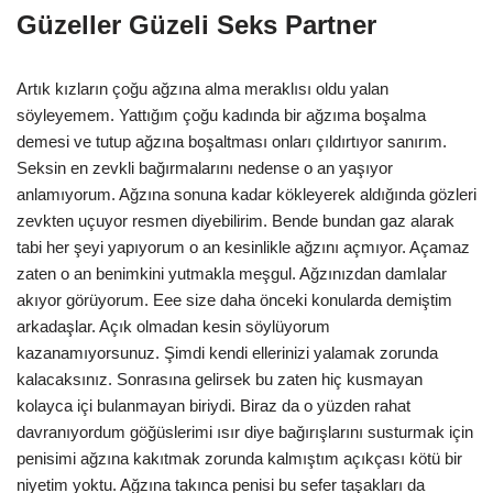
Güzeller Güzeli Seks Partner
Artık kızların çoğu ağzına alma meraklısı oldu yalan
söyleyemem. Yattığım çoğu kadında bir ağzıma boşalma
demesi ve tutup ağzına boşaltması onları çıldırtıyor sanırım.
Seksin en zevkli bağırmalarını nedense o an yaşıyor
anlamıyorum. Ağzına sonuna kadar kökleyerek aldığında gözleri
zevkten uçuyor resmen diyebilirim. Bende bundan gaz alarak
tabi her şeyi yapıyorum o an kesinlikle ağzını açmıyor. Açamaz
zaten o an benimkini yutmakla meşgul. Ağzınızdan damlalar
akıyor görüyorum. Eee size daha önceki konularda demiştim
arkadaşlar. Açık olmadan kesin söylüyorum
kazanamıyorsunuz. Şimdi kendi ellerinizi yalamak zorunda
kalacaksınız. Sonrasına gelirsek bu zaten hiç kusmayan
kolayca içi bulanmayan biriydi. Biraz da o yüzden rahat
davranıyordum göğüslerimi ısır diye bağırışlarını susturmak için
penisimi ağzına kakıtmak zorunda kalmıştım açıkçası kötü bir
niyetim yoktu. Ağzına takınca penisi bu sefer taşakları da