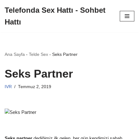
Telefonda Sex Hattı - Sohbet
İçeriğe
Hattı
geç
Ana Sayfa
-
Telde Sex
-
Seks Partner
Seks Partner
IVR
Temmuz 2, 2019
Seks partner
dediğimiz ilk gelen, her gün kendimizi sabah