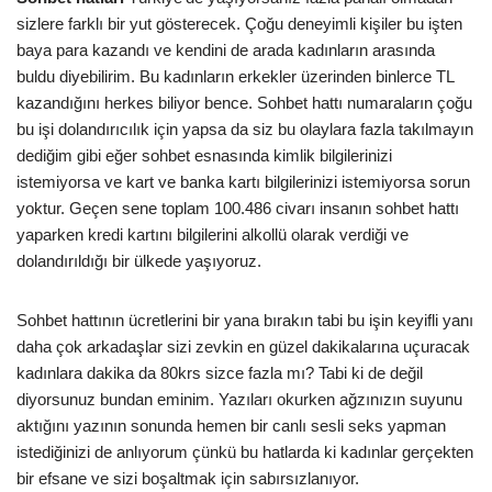
sizlere farklı bir yut gösterecek. Çoğu deneyimli kişiler bu işten
baya para kazandı ve kendini de arada kadınların arasında
buldu diyebilirim. Bu kadınların erkekler üzerinden binlerce TL
kazandığını herkes biliyor bence. Sohbet hattı numaraların çoğu
bu işi dolandırıcılık için yapsa da siz bu olaylara fazla takılmayın
dediğim gibi eğer sohbet esnasında kimlik bilgilerinizi
istemiyorsa ve kart ve banka kartı bilgilerinizi istemiyorsa sorun
yoktur. Geçen sene toplam 100.486 civarı insanın sohbet hattı
yaparken kredi kartını bilgilerini alkollü olarak verdiği ve
dolandırıldığı bir ülkede yaşıyoruz.
Sohbet hattının ücretlerini bir yana bırakın tabi bu işin keyifli yanı
daha çok arkadaşlar sizi zevkin en güzel dakikalarına uçuracak
kadınlara dakika da 80krs sizce fazla mı? Tabi ki de değil
diyorsunuz bundan eminim. Yazıları okurken ağzınızın suyunu
aktığını yazının sonunda hemen bir canlı sesli seks yapman
istediğinizi de anlıyorum çünkü bu hatlarda ki kadınlar gerçekten
bir efsane ve sizi boşaltmak için sabırsızlanıyor.