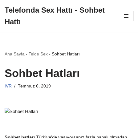
Telefonda Sex Hattı - Sohbet
İçeriğe
Hattı
geç
Ana Sayfa
-
Telde Sex
-
Sohbet Hatları
Sohbet Hatları
IVR
Temmuz 6, 2019
Sohbet hatları
Türkiye’de yaşıyorsanız fazla pahalı olmadan