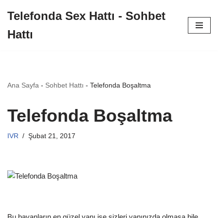
Telefonda Sex Hattı - Sohbet
İçeriğe
Hattı
geç
Ana Sayfa
-
Sohbet Hattı
-
Telefonda Boşaltma
Telefonda Boşaltma
IVR
Şubat 21, 2017
Bu bayanların en güzel yanı ise sizleri yanınızda olmasa bile