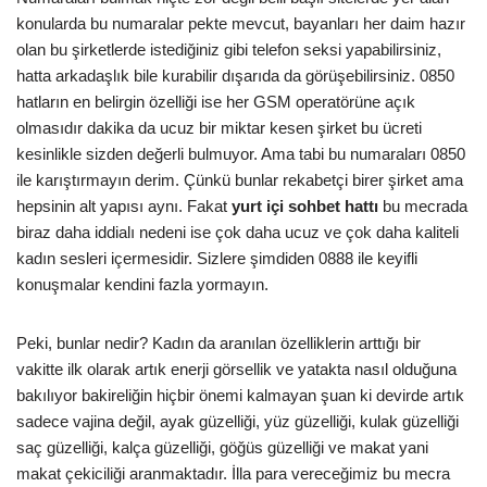
konularda bu numaralar pekte mevcut, bayanları her daim hazır
olan bu şirketlerde istediğiniz gibi telefon seksi yapabilirsiniz,
hatta arkadaşlık bile kurabilir dışarıda da görüşebilirsiniz. 0850
hatların en belirgin özelliği ise her GSM operatörüne açık
olmasıdır dakika da ucuz bir miktar kesen şirket bu ücreti
kesinlikle sizden değerli bulmuyor. Ama tabi bu numaraları 0850
ile karıştırmayın derim. Çünkü bunlar rekabetçi birer şirket ama
hepsinin alt yapısı aynı. Fakat
yurt içi sohbet hattı
bu mecrada
biraz daha iddialı nedeni ise çok daha ucuz ve çok daha kaliteli
kadın sesleri içermesidir. Sizlere şimdiden 0888 ile keyifli
konuşmalar kendini fazla yormayın.
Peki, bunlar nedir? Kadın da aranılan özelliklerin arttığı bir
vakitte ilk olarak artık enerji görsellik ve yatakta nasıl olduğuna
bakılıyor bakireliğin hiçbir önemi kalmayan şuan ki devirde artık
sadece vajina değil, ayak güzelliği, yüz güzelliği, kulak güzelliği
saç güzelliği, kalça güzelliği, göğüs güzelliği ve makat yani
makat çekiciliği aranmaktadır. İlla para vereceğimiz bu mecra