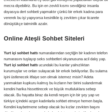
mecra diyebiliriz. Bu işin en zevkli kısmı sevdiğiniz insanla
doyasıya dert sohbeti yapmaktır çünkü bir erkek kadına para
vererek bu işi yapıyorsa kesinlikle iş zevkten çıkar ticarete
dönüştükçe tatminlik azalır.
Online Ateşli Sohbet Siteleri
Yurt içi sohbet hattı
numaralarından seçtiğin bir kadının telefon
numarasını tuşlayıp seks sohbetleri okyanusuna acil dalış yap.
Yurt içi sohbet hattı
ucundaki bu karılar yalnızlıktan
kurumuşlar ve onları sulayacak bir erkek bekliyorlar. Bu sulama
işini üstlenecek itfaiye sen olmak istemez misin? Adeta
yanmaktan kupkuru kalmış bu kızların her birini sulandırmak
kendini harika hissettirecek ve büyük mutluluklara sebep
olacak. Bu hayatta biraz da kendi neşen için bir şey yap ve
türkiye içindeki azgın kadınlarla sohbet etmeye hemen başla.
Kendini kaybetmene sebep olacak bu kızlar zevkten başını