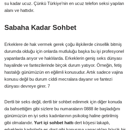
su kadar ucuz. Çünkü Türkiye’nin en ucuz telefon seksi yapılan
alanı ve hattıdır.
Sabaha Kadar Sohbet
Erkeklere de hak vermek gerek çoğu ilişkilerde cinsellik bitmiş
durumda olduğu için onlarda mutluluğu başka bu işi profesyonel
yapanlarda arıyor ve haklılarda. Erkeklerin geniş seks dünyası
hayalinde ve fantezilerinde birçok durum yatıyor. Örneğin, fetiş
hastalığı günümüzün en eğilimli konusudur. Artık sadece vajina
konusu değil bu durum ciddi mecralara dayanır ve fantezi
dünyası devreye girer. 7
Dertli bir seks değil, dertli bir sohbet edinmek için diğer konuda
da bahsettiğim gibi sizlere bu numaraların 0888 ile başladığını
günümüzün en iyi seks kadınlarının psikolog haline getirilmiş
gibi olmalarıdır.
Yurt içi sohbet hattı
dert köşesi lakaplı,
erkeklerin kadınlarla eş dost gibi konuşma yapacakları büyük bir