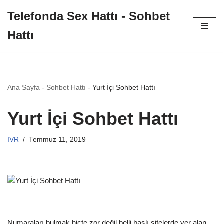
Telefonda Sex Hattı - Sohbet
İçeriğe
Hattı
geç
Ana Sayfa
-
Sohbet Hattı
-
Yurt İçi Sohbet Hattı
Yurt İçi Sohbet Hattı
IVR
Temmuz 11, 2019
Numaraları bulmak hiçte zor değil belli başlı sitelerde yer alan